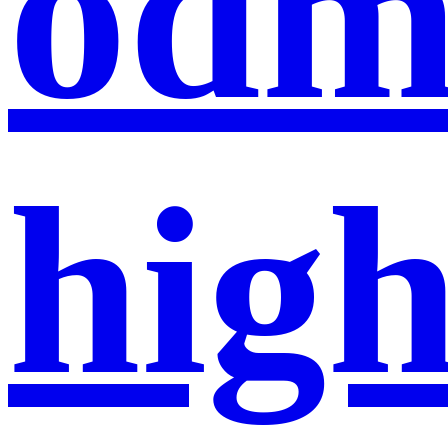
od
hig