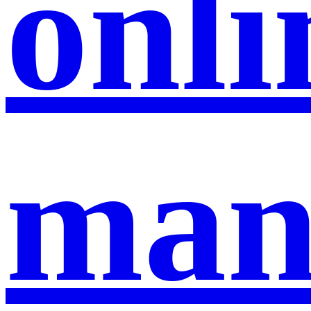
onli
man