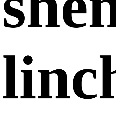
she
linc