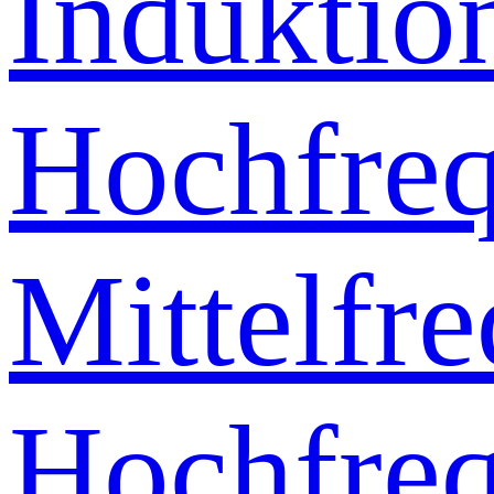
Induktio
Hochfre
Mittelfr
Hochfre