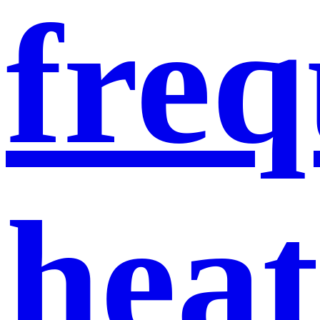
fre
heat