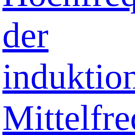
der
induktio
Mittelfr