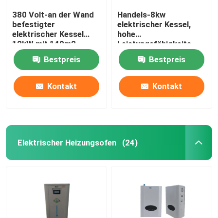
380 Volt-an der Wand
Handels-8kw
befestigter
elektrischer Kessel,
elektrischer Kessel
hohe
12kW mit 140m2
Leistungsfähigkeits-
Heizfläche
Zauberstab hing Kessel
Bestpreis
Bestpreis
Multipurpose
Kontakt
Kontakt
Elektrischer Heizungsofen
(24)