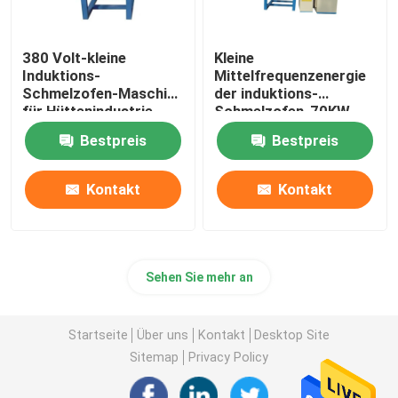
380 Volt-kleine
Kleine
Induktions-
Mittelfrequenzenergie
Schmelzofen-Maschine
der induktions-
für Hüttenindustrie
Schmelzofen-70KW
380V
Bestpreis
Bestpreis
Kontakt
Kontakt
Sehen Sie mehr an
Startseite
Über uns
Kontakt
Desktop Site
Sitemap
Privacy Policy