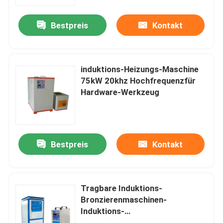
Bestpreis
Kontakt
Fabrik-Ausflug
Qualitätskontrolle
induktions-Heizungs-Maschine
75kW 20khz Hochfrequenzfür
Treten Sie mit uns in Verbindung
Hardware-Werkzeug
Fordern Sie ein Zitat
Bestpreis
Kontakt
Elektrische Heater Kessel
Elektrischer Dampfkessel
Tragbare Induktions-
Bronzierenmaschinen-
Induktions-
An der Wand befestigter elektrischer Kessel
Bronzierenausrüstung für