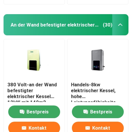
An der Wand befestigter elektrischer Kessel
(30)
380 Volt-an der Wand
Handels-8kw
befestigter
elektrischer Kessel,
elektrischer Kessel
hohe
12kW mit 140m2
Leistungsfähigkeits-
Heizfläche
Zauberstab hing Kessel
Bestpreis
Bestpreis
Multipurpose
Kontakt
Kontakt