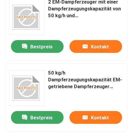
2 EM-Dampferzeuger mit einer
Dampferzeugungskapazität von
50 kg/h und
Fabrik-Ausflug
elektromagnetischem
Induktionsheizmodus, geeignet
Qualitätskontrolle
für Fabriken
Bestpreis
Kontakt
Treten Sie mit uns in Verbindung
50 kg/h
Fordern Sie ein Zitat
Dampferzeugungskapazität EM-
getriebene Dampferzeuger
Elektrische Heater Kessel
Bodenmontierte industrielle
Dampfkessel für die
Dampferzeugung
Elektrischer Dampfkessel
Bestpreis
Kontakt
An der Wand befestigter elektrischer Kessel