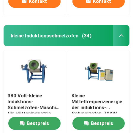
Kontakt
Kontakt
kleine Induktionsschmelzofen
(34)
380 Volt-kleine
Kleine
Induktions-
Mittelfrequenzenergie
Schmelzofen-Maschine
der induktions-
für Hüttenindustrie
Schmelzofen-70KW
380V
Bestpreis
Bestpreis