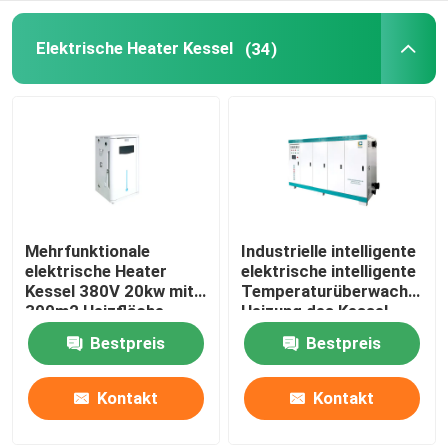
EM Dampferzeuger
Elektrische Heater Kessel
(34)
Mehrfunktionale
Industrielle intelligente
elektrische Heater
elektrische intelligente
Kessel 380V 20kw mit
Temperaturüberwachungs
300m2 Heizfläche
Heizung des Kessel-
700KW
Bestpreis
Bestpreis
Kontakt
Kontakt