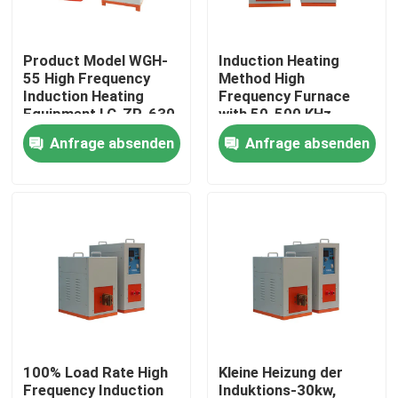
Fabrik-Ausflug
Product Model WGH-
Induction Heating
55 High Frequency
Method High
Induction Heating
Frequency Furnace
Qualitätskontrolle
Equipment LC-ZP-630
with 50-500 KHz
for Fast and Accurate
Frequency Range
Anfrage absenden
Anfrage absenden
Heating
100% Load Rate
Treten Sie mit uns in Verbindung
Fordern Sie ein Zitat
Elektrische Heater Kessel
Elektrischer Dampfkessel
100% Load Rate High
Kleine Heizung der
An der Wand befestigter elektrischer Kessel
Frequency Induction
Induktions-30kw,