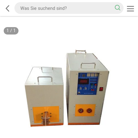
1
/
1