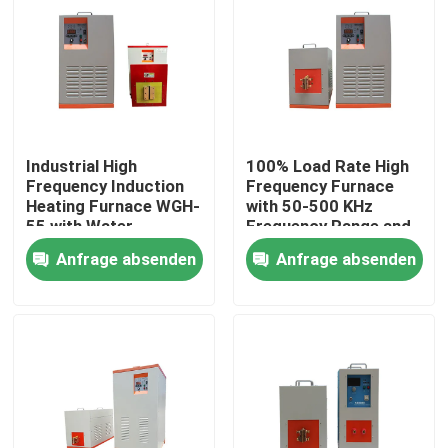
Industrial High
100% Load Rate High
Frequency Induction
Frequency Furnace
Heating Furnace WGH-
with 50-500 KHz
55 with Water
Frequency Range and
Pressure Alarm
5-100 KW Output
Anfrage absenden
Anfrage absenden
Power
Haus
Produkte
Über uns