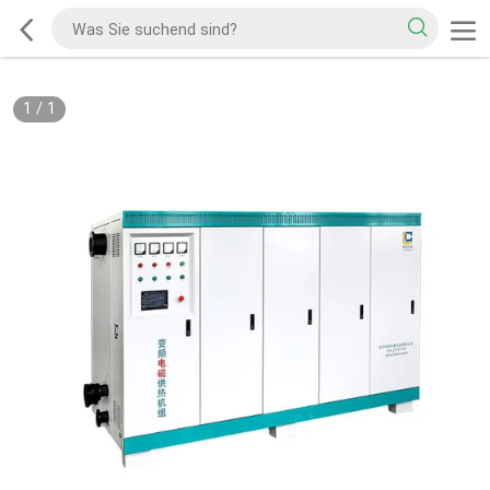
1
/
1